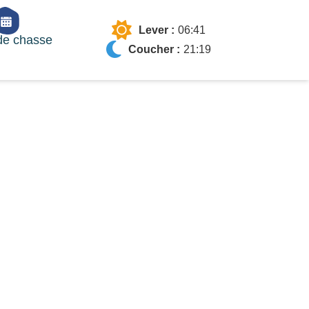
Lever :
06:41
de chasse
Coucher :
21:19
tion mobile
gratuite Chassexam