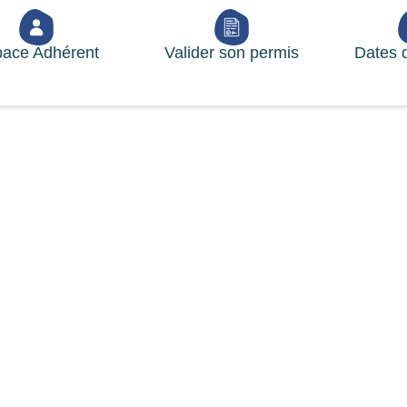
ace Adhérent
Valider son permis
Dates 
ce l’applica
Chassexam
és
»
La FNC lance l’application mobile 