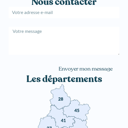
Nous contacter
Envoyer mon message
A
Les départements
l
t
e
r
n
a
t
i
v