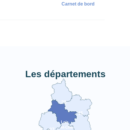
Carnet de bord
Les départements
28
45
Loir-
et-Cher
37