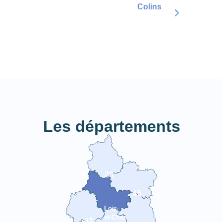
Colins
Les départements
28
45
Loir-
et-Cher
37