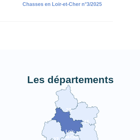
Chasses en Loir-et-Cher n°3/2025
Les départements
28
45
Loir-
et-Cher
37